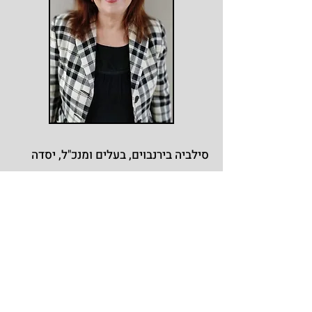
סילביה בירנבוים, בעלים ומנכ"ל, יסדה
את החברה בשנת 1986.
סילביה פעילה בתחום כבלי חשמל
מיוחדים מזה 45 שנה, לרבות ייעוץ, תכנון
ואספקת כבלים לפרוייקטים גדולים
בארץ ובחו"ל.