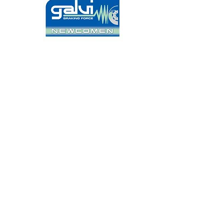
הסדנה 6 חולון,
5881514
Tel: +972-3-5566077
Fax: +972-3-5594370